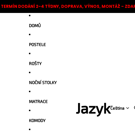
TERMÍN DODÁNÍ 2–4 TÝDNY, DOPRAVA, VÝNOS, MONTÁŽ – ZD
DOMŮ
POSTELE
ROŠTY
NOČNÍ STOLKY
MATRACE
Jazyk
KOMODY