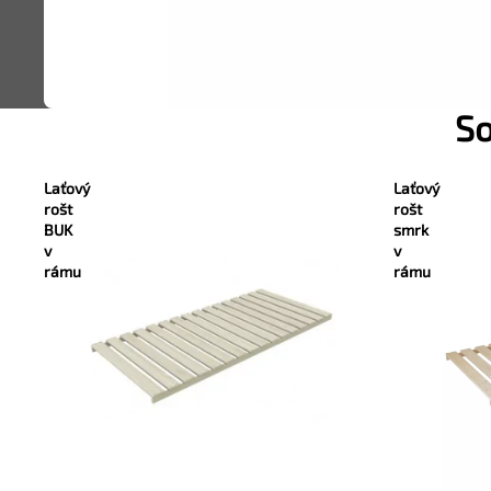
So
Laťový
Laťový
rošt
rošt
BUK
smrk
v
v
rámu
rámu