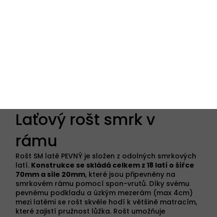
Laťový rošt smrk v
rámu
Rošt SM latě PEVNÝ je složen z odolných smrkových
latí.
Konstrukce se skládá celkem z 18 latí o šířce
70mm a síle 20mm
, které jsou připevněny na
smrkovém rámu pomocí spon-vrutů. Díky svému
pevnému podkladu a úzkým mezerám (max 4cm)
mezi latěmi se rošt skvěle hodí k většině matracím,
které zajistí pružnost lůžka. Rošt umožňuje