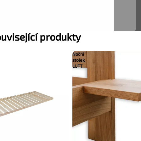
uvisející produkty
Noční
stolek
LUFT