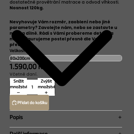
dostatečné provětrání matrace a odvod vlhkosti.
Nosnost 120kg.
Nevyhovuje Vám rozměr, zaoblení nebo jiné
parametry? Zavolejte nám, nebo se zastavte u
nás na dílně. Rádi s Vámi probereme detaily a
nakonfigurujeme postel přesně dle Vašich
představ.
Velikost
1.590,00 Kč
Včetně daní.
Snížit
Zvýšit
množství
množství
Přidat do košíku
Popis
Další informace