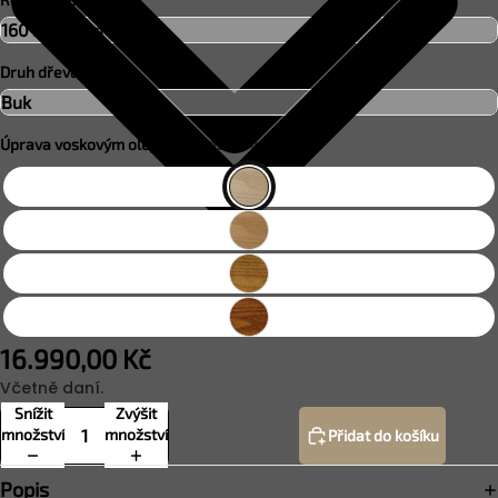
Druh dřeva
Úprava voskovým olejem:
Bezbarvé
16.990,00 Kč
Včetně daní.
Snížit
Zvýšit
množství
množství
Přidat do košíku
Popis