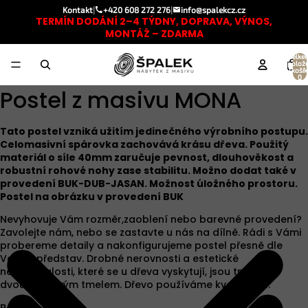
Kontakt
|
+420 608 272 276
|
info@spalekcz.cz
TERMÍN DODÁNÍ 2–4 TÝDNY, DOPRAVA, VÝNOS,
MONTÁŽ – ZDARMA
Celke
polož
v košík
0
Postel z masivu MONA
Tato postel vzniká užitím jedinečného výrobního postupu.
Celomasivní spárovka zachovává krásu dřeva. Použitý
materiál o síle 40mm zaručuje pevnost, dlouhověkost a
robustní rohové nohy zase stabilitu. Možno dodat také v
provedení BUK-DUB-JASAN. Možnost úložného prostoru.
Postel na obrázku v provedení BUK
Nevyhovuje Vám rozměr,zaoblení nebo barevné provedení?
Zavolejte nám, nebo se zastavte u nás na dílně. Rádi s Vámi
probereme detaily a nakonfigurujeme postel přesně dle
Vašich představ. Drobné nerovnosti a estetické
nedokonalosti, které se u dřeva vyskytují, jsou tmeleny
dvousložkovým tmelem. Dřevo používáme kvality A/B.
Rozměr postele