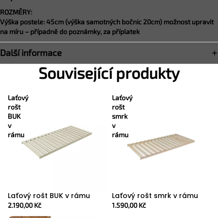
ROZMĚRY:
Výška postele: 45cm (výška samotných bočnic 20cm) možnost upravit
na míru – případně do poznámky, za příplatek
Další informace
Související produkty
Laťový
Laťový
rošt
rošt
BUK
smrk
v
v
rámu
rámu
Laťový rošt BUK v rámu
Laťový rošt smrk v rámu
2.190,00 Kč
1.590,00 Kč