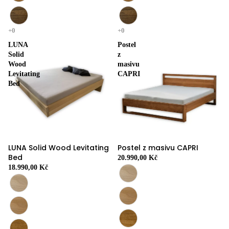
LUNA
Postel
Solid
z
Wood
masivu
Levitating
CAPRI
Bed
LUNA Solid Wood Levitating
Postel z masivu CAPRI
Bed
20.990,00 Kč
18.990,00 Kč