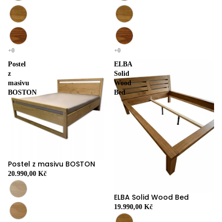
Postel
ELBA
z
Solid
masivu
Wood
BOSTON
Bed
Postel z masivu BOSTON
20.990,00 Kč
ELBA Solid Wood Bed
19.990,00 Kč