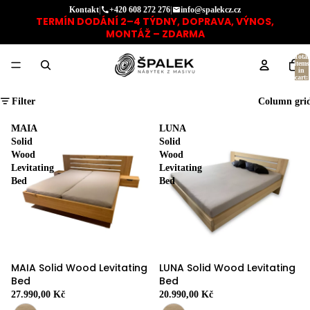
Kontakt
|
+420 608 272 276
|
info@spalekcz.cz
TERMÍN DODÁNÍ 2–4 TÝDNY, DOPRAVA, VÝNOS,
MONTÁŽ – ZDARMA
Total
items
in
cart:
0
Filter
Column gri
MAIA
LUNA
Solid
Solid
Wood
Wood
Levitating
Levitating
Bed
Bed
MAIA Solid Wood Levitating
LUNA Solid Wood Levitating
Bed
Bed
27.990,00 Kč
20.990,00 Kč