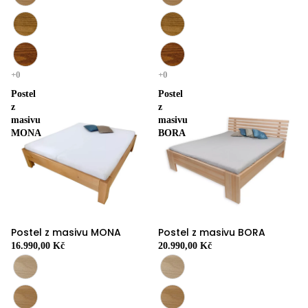
Postel
Postel
z
z
masivu
masivu
MONA
BORA
Postel z masivu MONA
Postel z masivu BORA
16.990,00 Kč
20.990,00 Kč