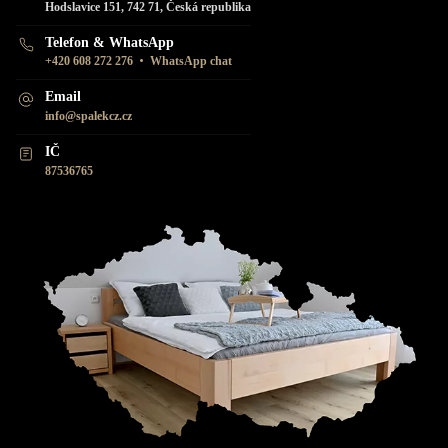
Hodslavice 151, 742 71, Česká republika
Telefon & WhatsApp
•
+420 608 272 276
WhatsApp chat
Email
info@spalekcz.cz
IČ
87536765